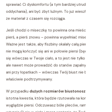
sprawiać Ci dyskomfortu (a tym bardziej utrudniać
oddychania), ani być zbyt luźnym. To już wiesz! Pamiętaj,
że materiał z czasem się rozciąga.
Jeśli chodzi o miseczkę to powinna ona mieścić całą
pierś, a pierś znowu – powinna wypełniać miseczkę.
Ważne jest także, aby fiszbiny okalały całą pierś z boku –
nie mogą kończyć się ani w połowie piersi (będą wżynały
się wówczas w Twoje ciało, a to jest nie tylko bolesne,
ale nawet może prowadzić do stanów zapalnych piersi!),
ani przy łopatkach – wówczas Twój biust nie będzie
właściwie podtrzymywany.
W przypadku
dużych rozmiarów biustonoszy
jest to
istotna kwestia, która będzie rzutowała na komforcie i
wyglądzie piersi. Odczuwasz bóle pleców, ramiączka