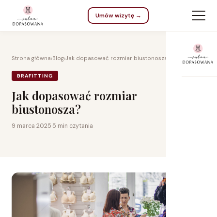
Umów wizytę →
Strona główna
›
Blog
›
Jak dopasować rozmiar biustonosza?
BRAFITTING
Jak dopasować rozmiar
biustonosza?
9 marca 2025
·
5 min czytania
Na 
Dla
Do 
Kar
Na 