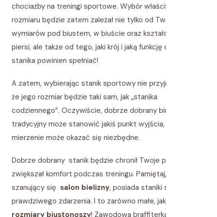
chociażby na treningi sportowe. Wybór właściwego
rozmiaru będzie zatem zależał nie tylko od Twoich
wymiarów pod biustem, w biuście oraz kształcie Twoich
piersi, ale także od tego, jaki krój i jaką funkcję dany model
stanika powinien spełniać!
A zatem, wybierając stanik sportowy nie przyjmuj od razu,
że jego rozmiar będzie taki sam, jak „stanika
codziennego”. Oczywiście, dobrze dobrany biustonosz
tradycyjny może stanowić jakiś punkt wyjścia, ale znów –
mierzenie może okazać się niezbędne.
Dobrze dobrany stanik będzie chronił Twoje piersi i
zwiększał komfort podczas treningu. Pamiętaj, że każdy
szanujący się
salon bielizny
, posiada staniki sportowe z
prawdziwego zdarzenia. I to zarówno małe, jak i
duże
rozmiary biustonoszy
! Zawodowa braffiterka pomoże