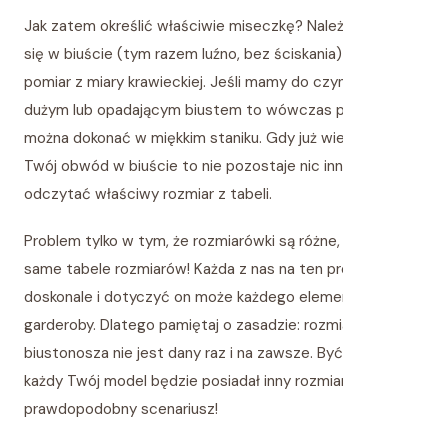
Jak zatem określić właściwie miseczkę? Należy zmierzyć
się w biuście (tym razem luźno, bez ściskania) i odczytać
pomiar z miary krawieckiej. Jeśli mamy do czynienia z
dużym lub opadającym biustem to wówczas pomiaru
można dokonać w
miękkim staniku
. Gdy już wiesz, jaki jest
Twój obwód w biuście to nie pozostaje nic innego, jak
odczytać właściwy rozmiar z tabeli.
Problem tylko w tym, że rozmiarówki są różne, tak jak i
same tabele rozmiarów! Każda z nas na ten problem
doskonale i dotyczyć on może każdego elementu
garderoby. Dlatego pamiętaj o zasadzie: rozmiar
biustonosza nie jest dany raz i na zawsze. Być może
każdy Twój model będzie posiadał inny rozmiar. To bardzo
prawdopodobny scenariusz!