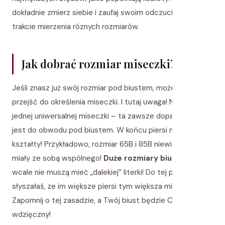
dokładnie zmierz siebie i zaufaj swoim odczuciom w
trakcie mierzenia róznych rozmiarów.
Jak dobrać rozmiar miseczki?
Jeśli znasz już swój rozmiar pod biustem, możemy
przejść do określenia miseczki. I tutaj uwaga! Nie ma
jednej uniwersalnej miseczki – ta zawsze dopasowana
jest do obwodu pod biustem. W końcu piersi mają różne
kształty! Przykładowo, rozmiar 65B i 85B niewiele będą
miały ze sobą wspólnego!
Duże rozmiary biustonoszy
wcale nie muszą mieć „dalekiej” literki! Do tej pory
słyszałaś, że im większe piersi tym większa miseczka?
Zapomnij o tej zasadzie, a Twój biust będzie Ci
wdzięczny!