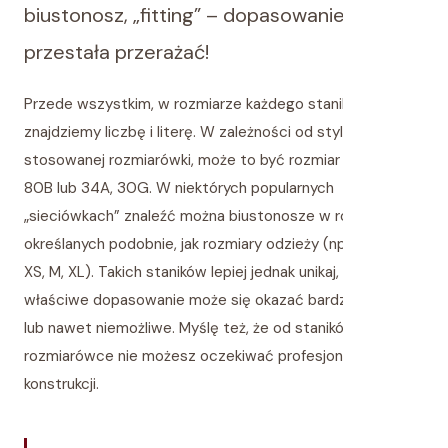
biustonosz, „fitting” – dopasowanie)
przestała przerażać!
Przede wszystkim, w rozmiarze każdego stanika
znajdziemy liczbę i literę. W zależności od stylu
stosowanej rozmiarówki, może to być rozmiar 70C, 75G,
80B lub 34A, 30G. W niektórych popularnych
„sieciówkach” znaleźć można biustonosze w rozmiarach
określanych podobnie, jak rozmiary odzieży (np. 34, 38,
XS, M, XL). Takich staników lepiej jednak unikaj, gdyż ich
właściwe dopasowanie może się okazać bardzo trudne
lub nawet niemożliwe. Myślę też, że od staników w takiej
rozmiarówce nie możesz oczekiwać profesjonalnej
konstrukcji.