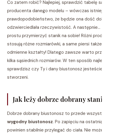
Co zatem robić? Najlepiej, sprawdzić tabelę samego
producenta danego modelu – wówczas istnieje spore
prawdopodobieństwo, że będzie ona dość dobrze
odzwierciedlała rzeczywistość. A następnie… trzeba po
prostu przymierzyć stanik na sobie! Różni producenci
stosują różne rozmiarówki, a same piersi także mają
odmienne kształty! Dlatego zawsze warto przymierzyć
kilka sąsiednich rozmiarów. W ten sposób najlepiej
sprawdzisz czy Ty i dany biustonosz jesteście dla siebie
stworzeni.
Jak leży dobrze dobrany stanik?
Dobrze dobrany biustonosz to przede wszystkim
wygodny biustonosz
. Po zapięciu na ostatnią haftkę
powinien stabilnie przylegać do ciała. Nie może ani