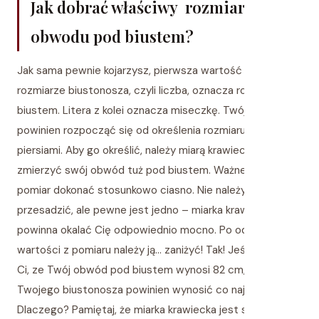
Jak dobrać właściwy rozmiar
obwodu pod biustem?
Jak sama pewnie kojarzysz, pierwsza wartość w
rozmiarze biustonosza, czyli liczba, oznacza rozmiar pod
biustem. Litera z kolei oznacza miseczkę. Twój
brafitting
powinien rozpocząć się od określenia rozmiaru pod
piersiami. Aby go określić, należy miarą krawiecką
zmierzyć swój obwód tuż pod biustem. Ważne, aby
pomiar dokonać stosunkowo ciasno. Nie należy z tym
przesadzić, ale pewne jest jedno – miarka krawiecka
powinna okalać Cię odpowiednio mocno. Po odczytaniu
wartości z pomiaru należy ją… zaniżyć! Tak! Jeśli wyszło
Ci, ze Twój obwód pod biustem wynosi 82 cm, to rozmiar
Twojego biustonosza powinien wynosić co najwyżej 80.
Dlaczego? Pamiętaj, że miarka krawiecka jest sztywna, a