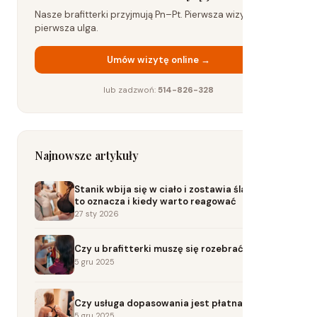
Nasze brafitterki przyjmują Pn–Pt. Pierwsza wizyta to już
pierwsza ulga.
Umów wizytę online →
lub zadzwoń:
514-826-328
Najnowsze artykuły
Stanik wbija się w ciało i zostawia ślady? Co
to oznacza i kiedy warto reagować
27 sty 2026
Czy u brafitterki muszę się rozebrać?
5 gru 2025
Czy usługa dopasowania jest płatna?
5 gru 2025