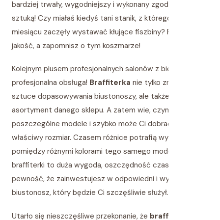
bardziej trwały, wygodniejszy i wykonany zgodnie ze
sztuką! Czy miałaś kiedyś tani stanik, z którego po
miesiącu zaczęły wystawać kłujące fiszbiny? Postaw na
jakość, a zapomnisz o tym koszmarze!
Kolejnym plusem profesjonalnych salonów z bielizną jest…
profesjonalna obsługa!
Braffiterka
nie tylko zna się na
sztuce dopasowywania biustonoszy, ale także zna cały
asortyment danego sklepu. A zatem wie, czym różnią się
poszczególne modele i szybko może Ci dobrać ten
właściwy rozmiar. Czasem różnice potrafią wystąpić
pomiędzy różnymi kolorami tego samego modelu. Pomoc
braffiterki to duża wygoda, oszczędność czasu i
pewność, że zainwestujesz w odpowiedni i wygodny
biustonosz, który będzie Ci szczęśliwie służył.
Utarło się nieszczęśliwe przekonanie, że
braffitng
i