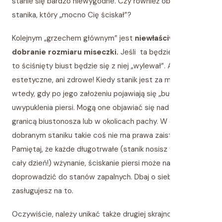
stanie się bardzo niewygodne. Czy również obawiałaś się
stanika, który „mocno Cię ściskał”?
Kolejnym „grzechem głównym” jest
niewłaściwe
dobranie rozmiaru miseczki.
Jeśli ta będzie za mała,
to ściśnięty biust będzie się z niej „wylewał”. A to ani
estetyczne, ani zdrowe! Kiedy stanik jest za mały? A
wtedy, gdy po jego założeniu pojawiają się „bułki”, czyli
uwypuklenia piersi. Mogą one objawiać się nad górną
granicą biustonosza lub w okolicach pachy. W dobrze
dobranym staniku takie coś nie ma prawa zaistnieć!
Pamiętaj, że każde długotrwałe (stanik nosisz w końcu
cały dzień!) wżynanie, ściskanie piersi może nawet
doprowadzić do stanów zapalnych. Dbaj o siebie –
zasługujesz na to.
Oczywiście, należy unikać także drugiej skrajności.