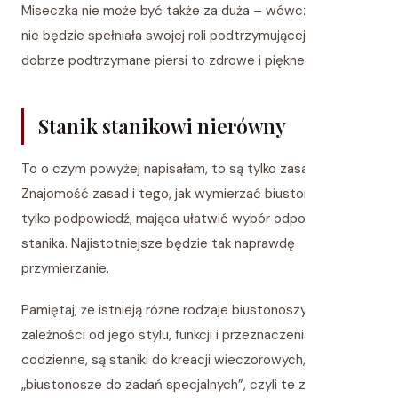
Miseczka nie może być także za duża – wówczas w ogóle
nie będzie spełniała swojej roli podtrzymującej piersi. A
dobrze podtrzymane piersi to zdrowe i piękne piersi!
Stanik stanikowi nierówny
To o czym powyżej napisałam, to są tylko zasady ogólne.
Znajomość zasad i tego, jak wymierzać biustonosz, to
tylko podpowiedź, mająca ułatwić wybór odpowiedniego
stanika. Najistotniejsze będzie tak naprawdę
przymierzanie.
Pamiętaj, że istnieją różne rodzaje biustonoszy, w
zależności od jego stylu, funkcji i przeznaczenia. Są staniki
codzienne, są staniki do kreacji wieczorowych, a także
„biustonosze do zadań specjalnych”, czyli te zakładane