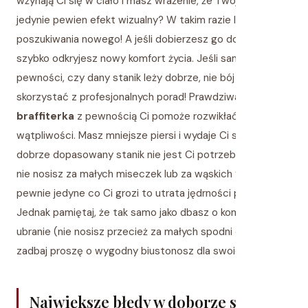
wżynają Ci się w ciało i masz wrażenie, że Twój stanik daje
jedynie pewien efekt wizualny? W takim razie leć na
poszukiwania nowego! A jeśli dobierzesz go dobrze to
szybko odkryjesz nowy komfort życia. Jeśli sama nie masz
pewności, czy dany stanik leży dobrze, nie bój się
skorzystać z profesjonalnych porad! Prawdziwa
braffiterka
z pewnością Ci pomoże rozwikłać wszelkie
wątpliwości. Masz mniejsze piersi i wydaje Ci się, że
dobrze dopasowany stanik nie jest Ci potrzebny? O ile
nie nosisz za małych miseczek lub za wąskich fiszbin to
pewnie jedyne co Ci grozi to utrata jędrności piersi.
Jednak pamiętaj, że tak samo jako dbasz o komfortowe
ubranie (nie nosisz przecież za małych spodni czy butów)
zadbaj proszę o wygodny biustonosz dla swoich piersi.
Największe błędy w doborze stanika