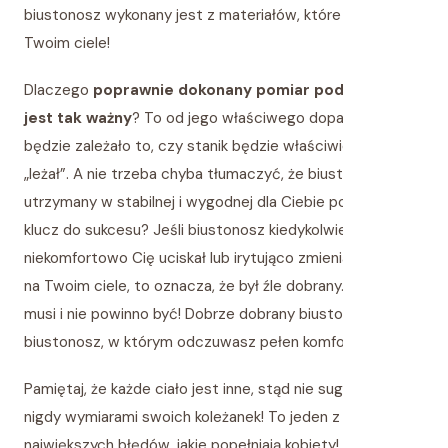
biustonosz wykonany jest z materiałów, które pracują na
Twoim ciele!
Dlaczego
poprawnie dokonany pomiar pod biustem
jest tak ważny
? To od jego właściwego dopasowania
będzie zależało to, czy stanik będzie właściwie i stabilnie
„leżał”. A nie trzeba chyba tłumaczyć, że biustonosz
utrzymany w stabilnej i wygodnej dla Ciebie pozycji to
klucz do sukcesu? Jeśli biustonosz kiedykolwiek
niekomfortowo Cię uciskał lub irytująco zmieniał pozycję
na Twoim ciele, to oznacza, że był źle dobrany. Tak nie
musi i nie powinno być! Dobrze dobrany biustonosz to
biustonosz, w którym odczuwasz pełen komfort!
Pamiętaj, że każde ciało jest inne, stąd nie sugeruj się
nigdy wymiarami swoich koleżanek! To jeden z
największych błędów, jakie popełniają kobiety! Zawsze