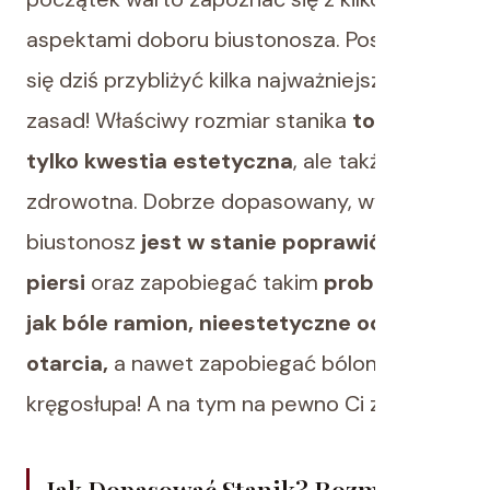
aspektami doboru biustonosza. Postaram
się dziś przybliżyć kilka najważniejszych
zasad! Właściwy rozmiar stanika
to nie
tylko kwestia estetyczna
, ale także
zdrowotna. Dobrze dopasowany, wygodny
biustonosz
jest w stanie poprawić wygląd
piersi
oraz zapobiegać takim
problemom
jak bóle ramion, nieestetyczne odciski i
otarcia,
a nawet zapobiegać bólom
kręgosłupa! A na tym na pewno Ci zależy.
Jak Dopasować Stanik? Rozmiary