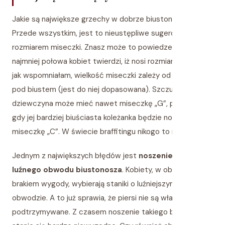
Jakie są największe grzechy w dobrze biustonosza?
Przede wszystkim, jest to nieustępliwe sugerowanie się
rozmiarem miseczki. Znasz może to powiedzenie, że co
najmniej połowa kobiet twierdzi, iż nosi rozmiar 75B? Tak
jak wspomniałam, wielkość miseczki zależy od obwodu
pod biustem (jest do niej dopasowana). Szczupła
dziewczyna może mieć nawet miseczkę „G”, podczas,
gdy jej bardziej biuściasta koleżanka będzie nosić
miseczkę „C”. W świecie braffitingu nikogo to nie dziwi!
Jednym z największych błędów jest
noszenie zbyt
luźnego obwodu biustonosza
. Kobiety, w obawie przed
brakiem wygody, wybierają staniki o luźniejszym
obwodzie. A to już sprawia, że piersi nie są właściwie
podtrzymywane. Z czasem noszenie takiego biustonosza