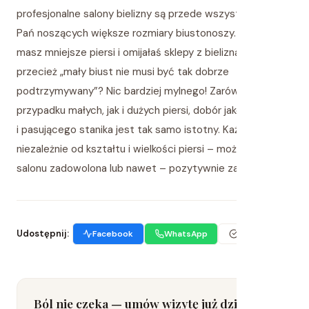
profesjonalne salony bielizny są przede wszystkim dla
Pań noszących większe rozmiary biustonoszy. Czy sama
masz mniejsze piersi i omijałaś sklepy z bielizną, bo
przecież „mały biust nie musi być tak dobrze
podtrzymywany”? Nic bardziej mylnego! Zarówno w
przypadku małych, jak i dużych piersi, dobór jakościowego
i pasującego stanika jest tak samo istotny. Każda z Pań –
niezależnie od kształtu i wielkości piersi – może wyjść z
salonu zadowolona lub nawet – pozytywnie zaskoczona!
Udostępnij:
Facebook
WhatsApp
Kopiuj link
Ból nie czeka — umów wizytę już dziś