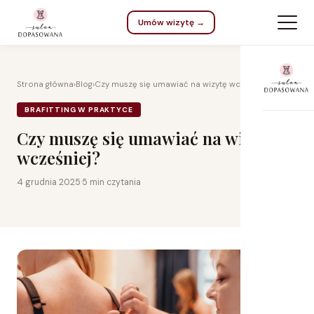
Umów wizytę →
Strona główna
›
Blog
›
Czy muszę się umawiać na wizytę wcześniej?
BRAFITTING W PRAKTYCE
Czy muszę się umawiać na wizytę
wcześniej?
4 grudnia 2025
·
5 min czytania
Na 
Dla
Do 
Kar
Na 