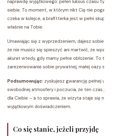
naprawdę wyjątkowego: pełen luksus czasu tylko dla
siebie. To moment, w którym nikt Cię nie pogania, nikt nie
czeka w kolejce, a brafitterka jest w pełni skupiona
właśnie na Tobie.
Umawiając się z wyprzedzeniem, dajesz sobie ten luksus,
że nie musisz się spieszyć ani martwić, że wpadniesz
akurat wtedy, gdy mamy pełne obłożenie. To trochę jak
zarezerwowanie sobie prywatnej, małej oazy spokoju.
Podsumowując:
zyskujesz gwarancję pełnej uwagi,
swobodnej atmosfery i poczucia, że ten czas jest tylko
dla Ciebie – a to sprawia, że wizyta staje się naprawdę
wyjątkowym doświadczeniem.
Co się stanie, jeżeli przyjdę