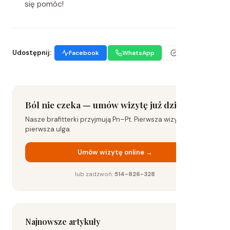
się pomóc!
Udostępnij:
Facebook
WhatsApp
Kopiuj link
Ból nie czeka — umów wizytę już dziś
Nasze brafitterki przyjmują Pn–Pt. Pierwsza wizyta to już
pierwsza ulga.
Umów wizytę online →
lub zadzwoń:
514-826-328
Najnowsze artykuły