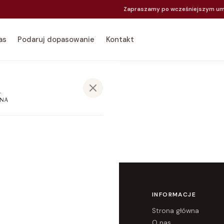
Zapraszamy po wcześniejszym um
as
Podaruj dopasowanie
Kontakt
łówna
co dzień
 nastolatki
OFERTA
INFORMACJE
ćwiczeń
Dopasowanie
Strona główna
mienia piersią
Dopasuj bieliznę dla nastolatki
O nas