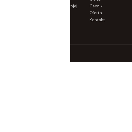
wielkie wyjście
Dopasuj kostium kąpielowy do swojej
Cennik
sylwetki
Oferta
Dopasuj się do ćwiczeń
Kontakt
Dopasuj się do karmienia piersią
Dopasuj się na wielkie wyjście