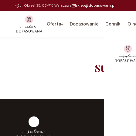
ul. Okrzei 35, 03-715 Warszawa
sklep@dopasowana.pl
Oferta
Dopasowanie
Cennik
O n
Strona g
Na 
Dla
Do 
Kar