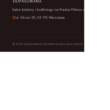
Na 
Salon bielizny i brafittingu na Pradze Północ w Warszawie.
ul. Okrzei 35, 03-715 Warszawa
© 2026 Dopasowana. Wszelkie prawa zastrzeżone.