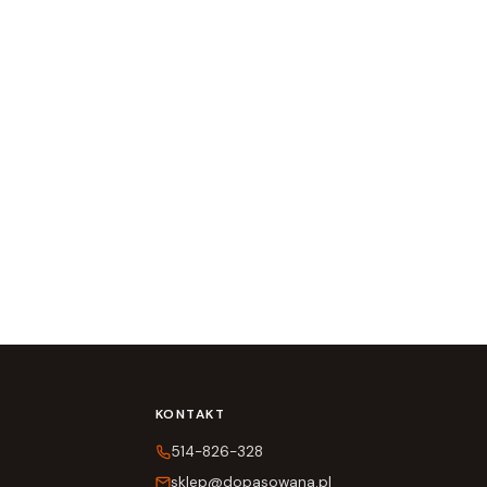
KONTAKT
514-826-328
sklep@dopasowana.pl