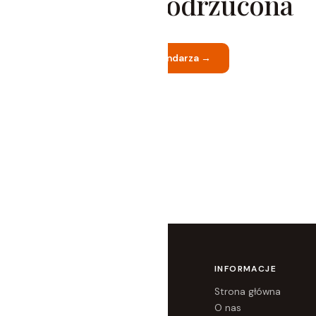
Rezerwacja odrzucona
wielkie wyjście
Wróć do kalendarza →
OFERTA
INFORMACJE
Dopasowanie
Strona główna
Dopasuj bieliznę dla nastolatki
O nas