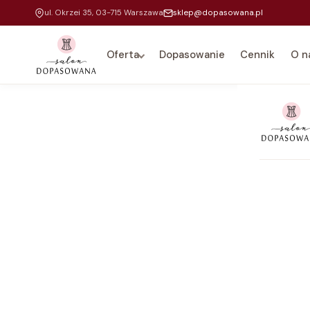
ul. Okrzei 35, 03-715 Warszawa
sklep@dopasowana.pl
Oferta
Dopasowanie
Cennik
O n
Na 
Dla
Do 
Kar