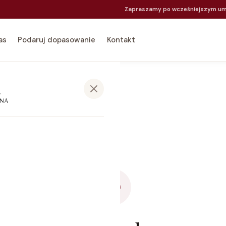
Zapraszamy po wcześniejszym um
as
Podaruj dopasowanie
Kontakt
co dzień
 nastolatki
ćwiczeń
mienia piersią