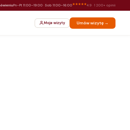
ówieniu
Pn–Pt 11:00–19:00 · Sob 11:00–16:00
4.9 · 1 200+ opinii
Umów wizytę →
Moje wizyty