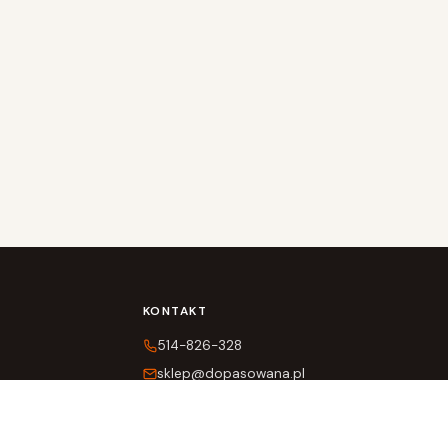
KONTAKT
514-826-328
sklep@dopasowana.pl
Pn–Pt 11:00–19:00
Sob 11:00–16:00