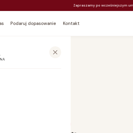
Zapraszamy po wcześniejszym um
as
Podaruj dopasowanie
Kontakt
co dzień
 nastolatki
ćwiczeń
mienia piersią