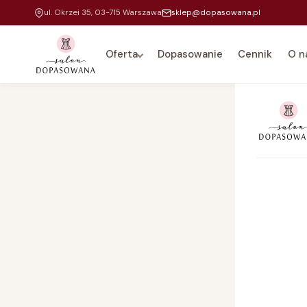
ul. Okrzei 35, 03-715 Warszawa
sklep@dopasowana.pl
Oferta
Dopasowanie
Cennik
O n
Na 
Dla
Do 
Kar