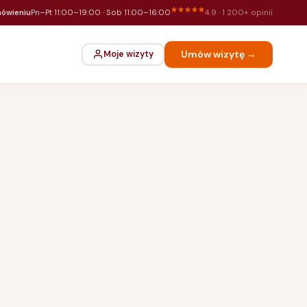
ówieniu
Pn–Pt 11:00–19:00 · Sob 11:00–16:00
4.9 · 1 200+ opinii
Umów wizytę →
Moje wizyty