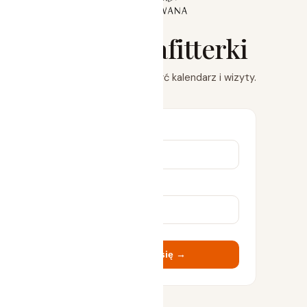
wielkie wyjście
Panel brafitterki
Zaloguj się, aby zobaczyć kalendarz i wizyty.
Login
Hasło
Zaloguj się →