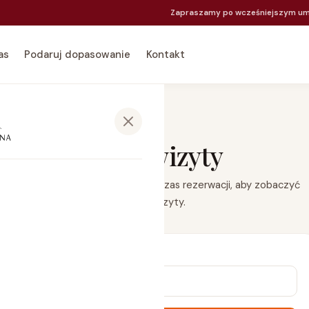
Zapraszamy po wcześniejszym um
as
Podaruj dopasowanie
Kontakt
Moje wizyty
Wpisz adres e-mail podany podczas rezerwacji, aby zobaczyć
swoje wizyty.
co dzień
 nastolatki
Adres e-mail
ćwiczeń
mienia piersią