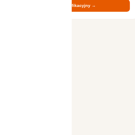
wielkie wyjście
Wyślij kod weryfikacyjny →