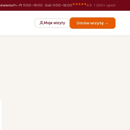
ówieniu
Pn–Pt 11:00–19:00 · Sob 11:00–16:00
4.9 · 1 200+ opinii
Umów wizytę →
Moje wizyty