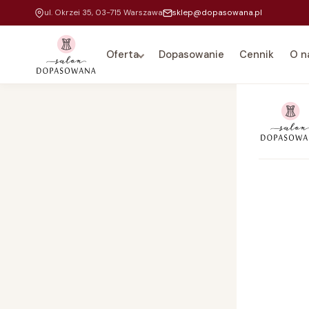
ul. Okrzei 35, 03-715 Warszawa
sklep@dopasowana.pl
Oferta
Dopasowanie
Cennik
O n
Na 
Dla
Do 
Kar