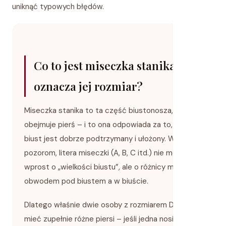
uniknąć typowych błędów.
Co to jest miseczka stanika i co
oznacza jej rozmiar?
Miseczka stanika to ta część biustonosza, która
obejmuje pierś – i to ona odpowiada za to, czy
biust jest dobrze podtrzymany i ułożony. Wbrew
pozorom, litera miseczki (A, B, C itd.) nie mówi
wprost o „wielkości biustu”, ale o różnicy między
obwodem pod biustem a w biuście.
Dlatego właśnie dwie osoby z rozmiarem D mogą
mieć zupełnie różne piersi – jeśli jedna nosi 70D, a