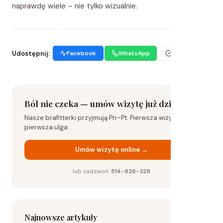
naprawdę wiele – nie tylko wizualnie.
Udostępnij:
Facebook
WhatsApp
Kopiuj link
Ból nie czeka — umów wizytę już dziś
Nasze brafitterki przyjmują Pn–Pt. Pierwsza wizyta to już
pierwsza ulga.
Umów wizytę online →
lub zadzwoń:
514-826-328
Najnowsze artykuły