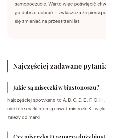
samopoczucie. Warto więc poświęcić chwilę, żeby
go dobrze dobrać – zwłaszcza że piersi potrafią
się zmieniać na przestrzeni lat.
Najczęściej zadawane pytania (FAQ)
Jakie są miseczki w biustonoszu?
Najczęściej spotykane to A, B, C, D, E , F, G ,H , I , J – ale
niektóre marki oferują nawet miseczki K i większe. Skala
zależy od marki.
Czy miseczka D oznacza duży biust?