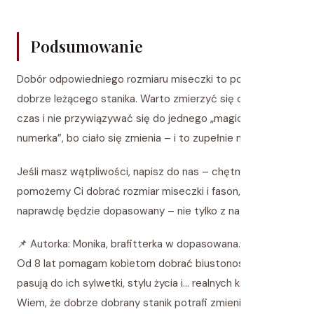
Podsumowanie
Dobór odpowiedniego rozmiaru miseczki to podstawa
dobrze leżącego stanika. Warto zmierzyć się co jakiś
czas i nie przywiązywać się do jednego „magicznego
numerka”, bo ciało się zmienia – i to zupełnie naturalne.
Jeśli masz wątpliwości, napisz do nas – chętnie
pomożemy Ci dobrać rozmiar miseczki i fason, który
naprawdę będzie dopasowany – nie tylko z nazwy 😉
📌 Autorka: Monika, brafitterka w dopasowana.vsdev.pl/
Od 8 lat pomagam kobietom dobrać biustonosze, które
pasują do ich sylwetki, stylu życia i… realnych kształtów.
Wiem, że dobrze dobrany stanik potrafi zmienić