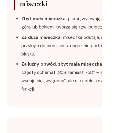
miseczki
Zbyt mała miseczka:
piersi „wylewają się”
górą lub bokiem, tworzą się tzw. bułeczki.
Za duża miseczka:
miseczka odstaje, nie
przylega do piersi, biustonosz nie podtrzymuje
biustu.
Za luźny obwód, zbyt mała miseczka:
częsty schemat „85B zamiast 75D” – stanik
wydaje się „wygodny”, ale nie spełnia swojej
funkcji.