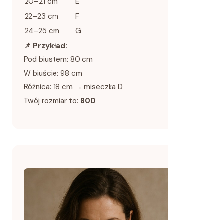
20–21 cm
E
22–23 cm
F
24–25 cm
G
📌 Przykład:
Pod biustem: 80 cm
W biuście: 98 cm
Różnica: 18 cm → miseczka D
Twój rozmiar to:
80D