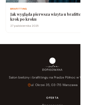
BRAFITTING
Jak wygląda pierwsza wizyta u brafitterki –
krok po kroku
27 października 2025
Salon bielizny i brafittingu na Pradze Północ w Warszawie.
ul. Okrzei 35, 03-715 Warszawa
OFERTA