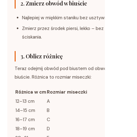
2. Zmierz obwód w biuście
Najlepiej w miękkim staniku bez usztywnień.
Zmierz przez środek piersi, lekko – bez
ściskania.
3. Oblicz różnicę
Teraz odejmij obwód pod biustem od obwodu w
biuście. Różnica to rozmiar miseczki:
Różnica w cm
Rozmiar miseczki
12–13 cm
A
14–15 cm
B
16–17 cm
C
18–19 cm
D