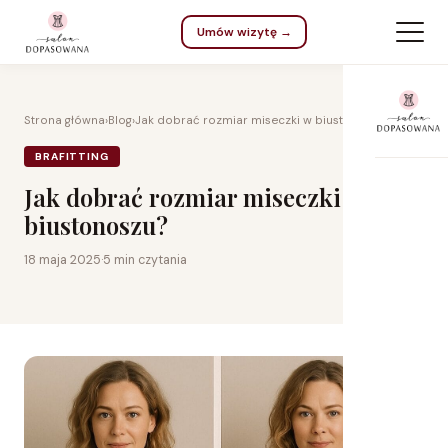
Umów wizytę →
Strona główna
›
Blog
›
Jak dobrać rozmiar miseczki w biustonoszu?
BRAFITTING
Jak dobrać rozmiar miseczki w
biustonoszu?
18 maja 2025
·
5 min czytania
Na 
Dla
Do 
Kar
Na 