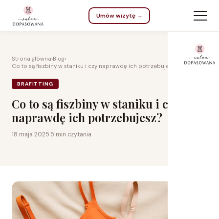
Umów wizytę →
Strona główna
›
Blog
›
Co to są fiszbiny w staniku i czy naprawdę ich potrzebujesz?
BRAFITTING
Co to są fiszbiny w staniku i czy
naprawdę ich potrzebujesz?
Na 
18 maja 2025
·
5 min czytania
Dla
Do 
Kar
Na 