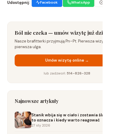
Udostępnij:
Facebook
WhatsApp
Kopiuj link
Ból nie czeka — umów wizytę już dziś
Nasze brafitterki przyjmują Pn–Pt. Pierwsza wizyta to już
pierwsza ulga.
Umów wizytę online →
lub zadzwoń:
514-826-328
Najnowsze artykuły
Stanik wbija się w ciało i zostawia ślady? Co
to oznacza i kiedy warto reagować
27 sty 2026