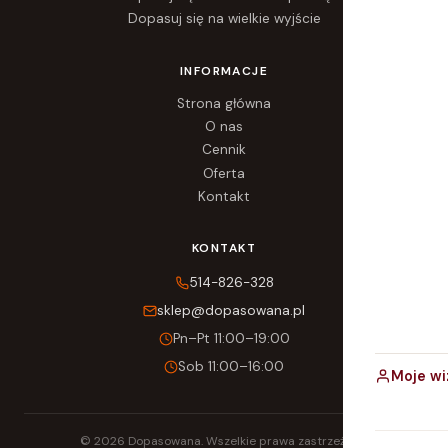
Dopasuj się na wielkie wyjście
INFORMACJE
Strona główna
O nas
Cennik
Oferta
Kontakt
KONTAKT
514-826-328
sklep@dopasowana.pl
Pn–Pt 11:00–19:00
Sob 11:00–16:00
Moje wi
© 2026 Dopasowana. Wszelkie prawa zastrzeżone.