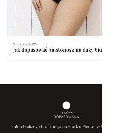
9 marca 2025
Jak dopasować biustonosz na duży biust?
Salon bielizny i brafittingu na Pradze Północ w Warszawie.