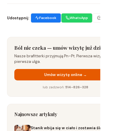
Udostępnij:
Facebook
WhatsApp
Kopiuj link
Ból nie czeka — umów wizytę już dziś
Nasze brafitterki przyjmują Pn–Pt. Pierwsza wizyta to już
pierwsza ulga.
Umów wizytę online →
lub zadzwoń:
514-826-328
Najnowsze artykuły
Stanik wbija się w ciało i zostawia ślady? Co