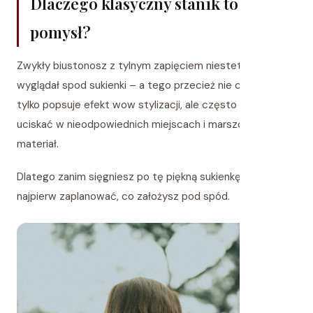
Dlaczego klasyczny stanik to zły
pomysł?
Zwykły biustonosz z tylnym zapięciem niestety będzie
wyglądał spod sukienki – a tego przecież nie chcemy. Nie
tylko popsuje efekt wow stylizacji, ale często też może
uciskać w nieodpowiednich miejscach i marszczyć
materiał.
Dlatego zanim sięgniesz po tę piękną sukienkę, warto
najpierw zaplanować, co założysz pod spód.