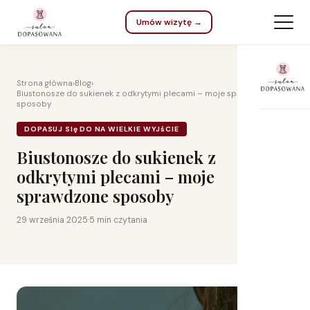
Umów wizytę →
Strona główna
›
Blog
›
Biustonosze do sukienek z odkrytymi plecami – moje sprawdzone
sposoby
DOPASUJ SIę DO NA WIELKIE WYJśCIE
Biustonosze do sukienek z
odkrytymi plecami – moje
Na 
sprawdzone sposoby
Dla
29 września 2025
·
5 min czytania
Do 
Kar
Na 