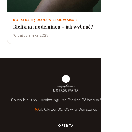
DOPASUJ SIę DO NA WIELKIE WYJśCIE
Bielizna modelująca – jak wybrać?
16 października 2025
Salon bielizny i brafittingu na Pradze Północ w Warszawie.
ul. Okrzei 35, 03-715 Warszawa
OFERTA