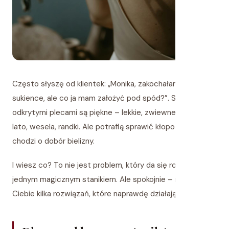
Często słyszę od klientek: „Monika, zakochałam się w tej
sukience, ale co ja mam założyć pod spód?”. Sukienki z
odkrytymi plecami są piękne – lekkie, zwiewne, idealne na
lato, wesela, randki. Ale potrafią sprawić kłopot, jeśli
chodzi o dobór bielizny.
I wiesz co? To nie jest problem, który da się rozwiązać
jednym magicznym stanikiem. Ale spokojnie – mam dla
Ciebie kilka rozwiązań, które naprawdę działają.