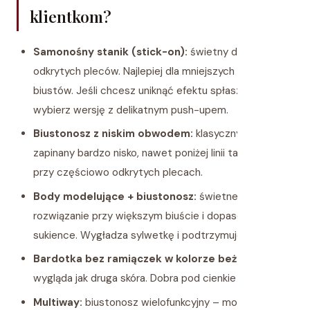
klientkom?
Samonośny stanik (stick-on):
świetny do bardzo
odkrytych pleców. Najlepiej dla mniejszych i średnich
biustów. Jeśli chcesz uniknąć efektu spłaszczenia,
wybierz wersję z delikatnym push-upem.
Biustonosz z niskim obwodem:
klasyczny model, ale
zapinany bardzo nisko, nawet poniżej linii talii. Idealny
przy częściowo odkrytych plecach.
Body modelujące + biustonosz:
świetne
rozwiązanie przy większym biuście i dopasowanej
sukience. Wygładza sylwetkę i podtrzymuje biust.
Bardotka bez ramiączek w kolorze beżowym:
wygląda jak druga skóra. Dobra pod cienkie materiały.
Multiway:
biustonosz wielofunkcyjny – możesz